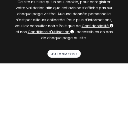
applications sous-marines…
Ce site n’utilise qu’un seul cookie, pour enregistrer
votre validation afin que cet avis ne s’affiche pas sur
Avantages
chaque page visitée. Aucune donnée personnelle
n’est par ailleurs collectée. Pour plus d’informations,
veuillez consulter notre Politique de
Confidentialité
Installation et désinstallation sous pression sur
et nos
Conditions d'utilisation
, accessibles en bas
simple prise en charge,
sans arrêt de la distribution
de chaque page du site.
ni travaux de génie civil
Installations temporaires non nécessaires
Grande précision, y compris en faibles vitesses
J'AI COMPRIS !
Conception permettant de faibles distances
amont/aval relativement aux sources de
perturbations hydrauliques
Sondes très robustes et totalement étanches
Utilisables sur sites avec ou sans énergie
Certifiées UL/CSA (unique sur le marché)
Utilisables en zones potentiellement explosives
(option, avec certification Classe I/Division 2)
Nombreuses connectivités possibles sur automates,
enregistreurs, télémétries/SCADA, réseaux AMI
Câbles disponibles en option avec prises Quick
Connect pour faciliter la maintenance