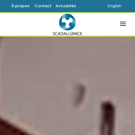
À propos
Contact
Actualités
English
ACCUEIL
SOLUTIONS
PRODUITS
SERVICES
SUPPORT
SAVOIR