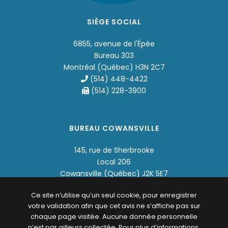
SIÈGE SOCIAL
6855, avenue de l'Épée
Bureau 303
Montréal (Québec) H3N 2C7
(514) 448-4422
(514) 228-3900
BUREAU COWANSVILLE
145, rue de Sherbrooke
Local 206
Cowansville (Québec) J2K 5E7
(450) 955-4422
Ce site n’utilise qu’un seul cookie, pour enregistrer
votre validation afin que cet avis ne s’affiche pas sur
chaque page visitée. Aucune donnée personnelle
n’est par ailleurs collectée. Pour plus d’informations,