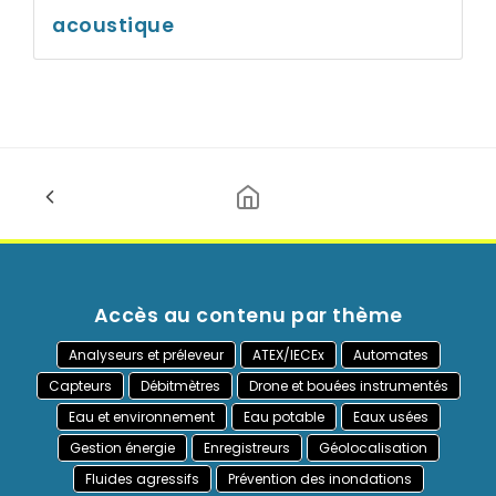
acoustique
Accès au contenu par thème
Analyseurs et préleveur
ATEX/IECEx
Automates
Capteurs
Débitmètres
Drone et bouées instrumentés
Eau et environnement
Eau potable
Eaux usées
Gestion énergie
Enregistreurs
Géolocalisation
Fluides agressifs
Prévention des inondations