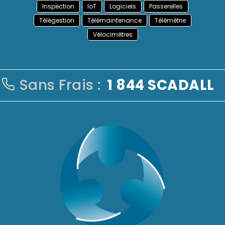
Inspection
IoT
Logiciels
Passerelles
Télégestion
Télémaintenance
Télémétrie
Vélocimètres
Sans Frais :
1 844 SCADALL