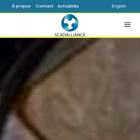
À propos
Contact
Actualités
English
ACCUEIL
SOLUTIONS
PRODUITS
SERVICES
SUPPORT
SAVOIR