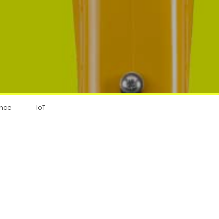
ance
IoT