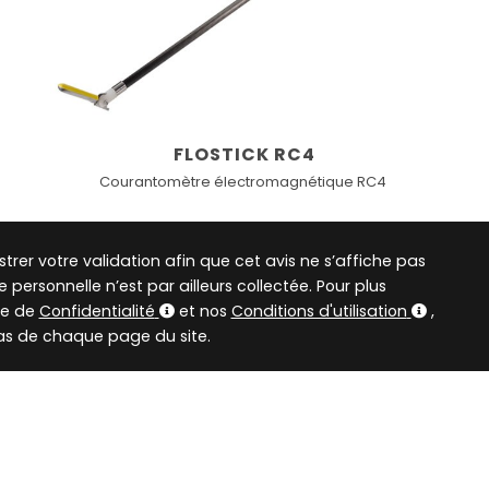
FLOSTICK RC4
Courantomètre électromagnétique RC4
istrer votre validation afin que cet avis ne s’affiche pas
ersonnelle n’est par ailleurs collectée. Pour plus
que de
Confidentialité
et nos
Conditions d'utilisation
,
as de chaque page du site.
Accès au contenu par thème
tes
Capteurs
Débitmètres
Drone et bouées instrumentés
Ea