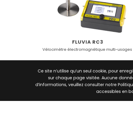
FLUVIA RC3
Vélocimètre électromagnétique multi-usages
Ce site n’utilise qu’un seul cookie, pour enreg
sur chaque page visitée. Aucune donnée p
d’informations, veuillez consulter notre Politi
PRÉCÉDENT
Débitmètres bulle à bulle
accessibles en b
Analyseurs et préleveur
ATEX/IECEx
Automa