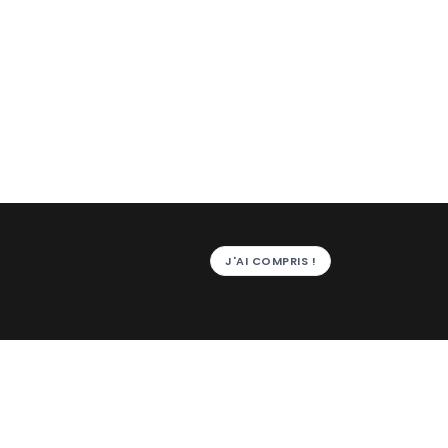
J'AI COMPRIS !
SUIVANT
Analyseurs et préleveurs
u et environnement
Eau potable
Eaux usées