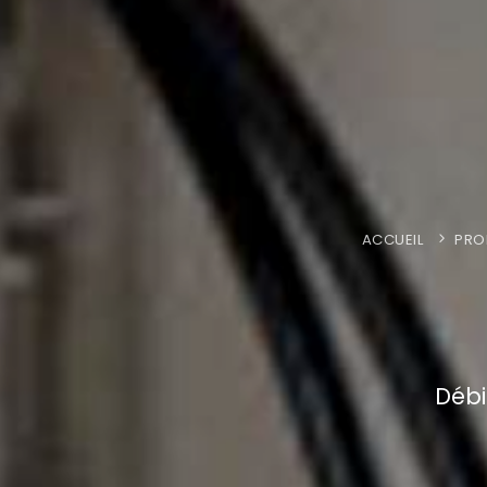
ACCUEIL
PRO
Débi