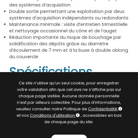
des systèmes d’acquisition
Double sortie permettant une exploitation par deux
systèmes d'acquisition indépendants ou redondants
Maintenance minimale : visite d’entretien trimestrielle
et nettoyage occasionnel du cône et de l’auget
Réduction importante du risque de bouchage par
solidification des dépôts grâce au diamètre
d’écoulement de 7 mm et à la buse à double oblong
du couvercle
Spécifications
Ce site n’utilise qu’un seul cookie, pour enregistrer
Trois modèles de pluviomètre 3029 :
votre validation afin que cet avis ne s’affiche pas sur
— 3029/1 : auget de 4g d’eau, 0,1 mm de hauteur
chaque page visitée. Aucune donnée personnelle
d’eau/contact
n’est par ailleurs collectée. Pour plus d’informations,
— 3029/2 : auget de 8g d’eau, 0,2 mm de hauteur
veuillez consulter notre Politique de
Confidentialité
d’eau/contact
et nos
Conditions d'utilisation
, accessibles en bas
— 3029/5 : auget de 20g d’eau, 0,5 mm de hauteur
de chaque page du site.
d’eau/contact
Résolution standard de 0,2 mm par fermeture de